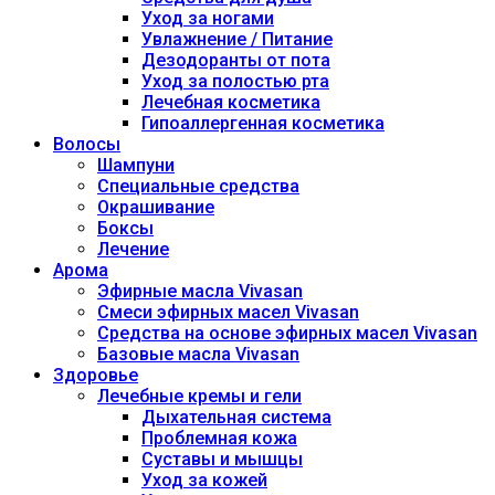
Уход за ногами
Увлажнение / Питание
Дезодоранты от пота
Уход за полостью рта
Лечебная косметика
Гипоаллергенная косметика
Волосы
Шампуни
Специальные средства
Окрашивание
Боксы
Лечение
Арома
Эфирные масла Vivasan
Смеси эфирных масел Vivasan
Средства на основе эфирных масел Vivasan
Базовые масла Vivasan
Здоровье
Лечебные кремы и гели
Дыхательная система
Проблемная кожа
Суставы и мышцы
Уход за кожей