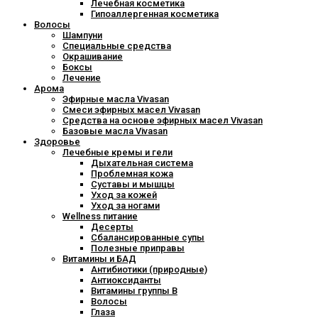
Лечебная косметика
Гипоаллергенная косметика
Волосы
Шампуни
Специальные средства
Окрашивание
Боксы
Лечение
Арома
Эфирные масла Vivasan
Смеси эфирных масел Vivasan
Средства на основе эфирных масел Vivasan
Базовые масла Vivasan
Здоровье
Лечебные кремы и гели
Дыхательная система
Проблемная кожа
Суставы и мышцы
Уход за кожей
Уход за ногами
Wellness питание
Десерты
Сбалансированные супы
Полезные приправы
Витамины и БАД
Антибиотики (природные)
Антиоксиданты
Витамины группы В
Волосы
Глаза