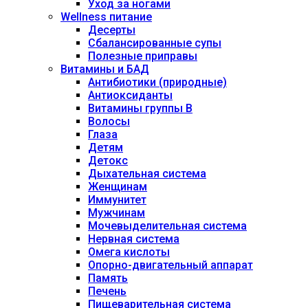
Уход за ногами
Wellness питание
Десерты
Сбалансированные супы
Полезные приправы
Витамины и БАД
Антибиотики (природные)
Антиоксиданты
Витамины группы В
Волосы
Глаза
Детям
Детокс
Дыхательная система
Женщинам
Иммунитет
Мужчинам
Мочевыделительная система
Нервная система
Омега кислоты
Опорно-двигательный аппарат
Память
Печень
Пищеварительная система