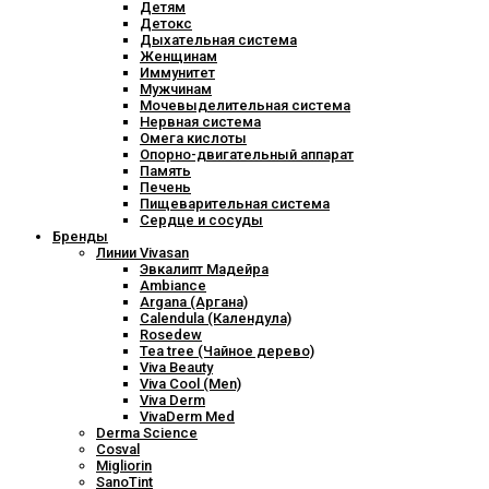
Детям
Детокс
Дыхательная система
Женщинам
Иммунитет
Мужчинам
Мочевыделительная система
Нервная система
Омега кислоты
Опорно-двигательный аппарат
Память
Печень
Пищеварительная система
Сердце и сосуды
Бренды
Линии Vivasan
Эвкалипт Мадейра
Ambiance
Argana (Аргана)
Calendula (Календула)
Rosedew
Tea tree (Чайное дерево)
Viva Beauty
Viva Cool (Men)
Viva Derm
VivaDerm Med
Derma Science
Cosval
Migliorin
SanoTint