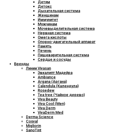
Детям
Детокс
Дыхательная система
Женщинам
Иммунитет
Мужчинам
Мочевыделительная система
Нервная система
Омега кислоты
Опорно-двигательный аппарат
Память
Печень
Пищеварительная система
Сердце и сосуды
Бренды
Линии Vivasan
Эвкалипт Мадейра
Ambiance
Argana (Аргана)
Calendula (Календула)
Rosedew
Tea tree (Чайное дерево)
Viva Beauty
Viva Cool (Men)
Viva Derm
VivaDerm Med
Derma Science
Cosval
Migliorin
SanoTint