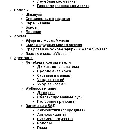
Лечебная косметика
Гипоаллергенная косметика
Волосы
Шампуни
Специальные средства
Окрашивание
Боксы
Лечение
Арома
Эфирные масла Vivasan
Смеси эфирных масел Vivasan
Средства на основе эфирных масел Vivasan
Базовые масла Vivasan
Здоровье
Лечебные кремы и гели
Дыхательная система
Проблемная кожа
Суставы и мышцы
Уход за кожей
Уход за ногами
Wellness питание
Десерты
Сбалансированные супы
Полезные приправы
Витамины и БАД
Антибиотики (природные)
Антиоксиданты
Витамины группы В
Волосы
Глаза