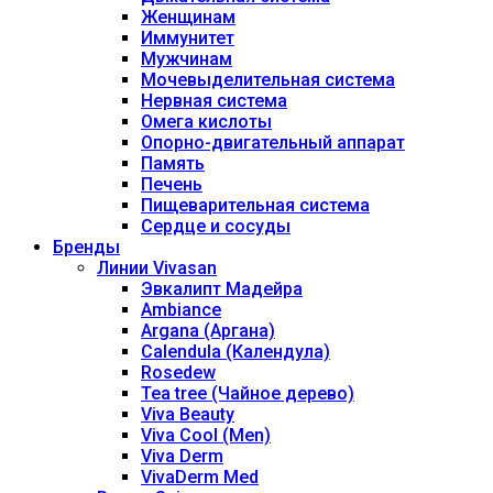
Женщинам
Иммунитет
Мужчинам
Мочевыделительная система
Нервная система
Омега кислоты
Опорно-двигательный аппарат
Память
Печень
Пищеварительная система
Сердце и сосуды
Бренды
Линии Vivasan
Эвкалипт Мадейра
Ambiance
Argana (Аргана)
Calendula (Календула)
Rosedew
Tea tree (Чайное дерево)
Viva Beauty
Viva Cool (Men)
Viva Derm
VivaDerm Med