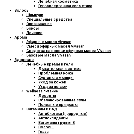
Лечебная косметика
Гипоаллергенная косметика
Волосы
Шампуни
Специальные средства
Окрашивание
Боксы
Лечение
Арома
Эфирные масла Vivasan
Смеси эфирных масел Vivasan
Средства на основе эфирных масел Vivasan
Базовые масла Vivasan
Здоровье
Лечебные кремы и гели
Дыхательная система
Проблемная кожа
Суставы и мышцы
Уход за кожей
Уход за ногами
Wellness питание
Десерты
Сбалансированные супы
Полезные приправы
Витамины и БАД
Антибиотики (природные)
Антиоксиданты
Витамины группы В
Волосы
Глаза