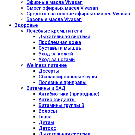
Эфирные масла Vivasan
Смеси эфирных масел Vivasan
Средства на основе эфирных масел Vivasan
Базовые масла Vivasan
Здоровье
Лечебные кремы и гели
Дыхательная система
Проблемная кожа
Суставы и мышцы
Уход за кожей
Уход за ногами
Wellness питание
Десерты
Сбалансированные супы
Полезные приправы
Витамины и БАД
Антибиотики (природные)
Антиоксиданты
Витамины группы В
Волосы
Глаза
Детям
Детокс
Дыхательная система