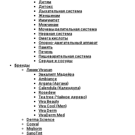
Детям
Детокс
Дыхательная система
Женщинам
Иммунитет
Мужчинам
Мочевыделительная система
Нервная система
Омега кислоты
Опорно-двигательный аппарат
Память
Печень
Пищеварительная система
Сердце и сосуды
Бренды
Линии Vivasan
Эвкалипт Мадейра
Ambiance
Argana (Аргана)
Calendula (Календула)
Rosedew
Tea tree (Чайное дерево)
Viva Beauty
Viva Cool (Men)
Viva Derm
VivaDerm Med
Derma Science
Cosval
Migliorin
SanoTint