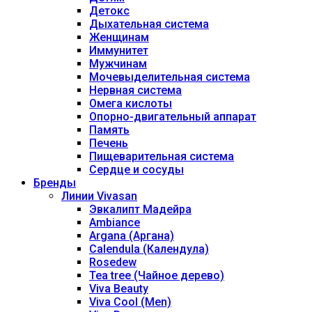
Детокс
Дыхательная система
Женщинам
Иммунитет
Мужчинам
Мочевыделительная система
Нервная система
Омега кислоты
Опорно-двигательный аппарат
Память
Печень
Пищеварительная система
Сердце и сосуды
Бренды
Линии Vivasan
Эвкалипт Мадейра
Ambiance
Argana (Аргана)
Calendula (Календула)
Rosedew
Tea tree (Чайное дерево)
Viva Beauty
Viva Cool (Men)