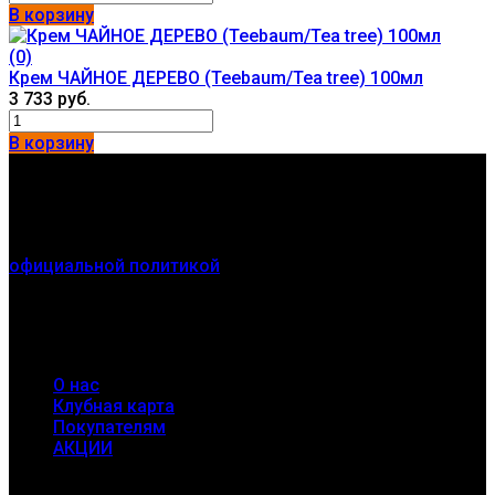
В корзину
(0)
Крем ЧАЙНОЕ ДЕРЕВО (Teebaum/Tea tree) 100мл
3 733 руб.
В корзину
Контакты
г. Новосибирск
Мы получаем и обрабатываем персональные данные
посетителей нашего сайта в соответствии с
официальной политикой
. Если вы не даете согласия на
обработку своих персональных данных, вам
необходимо покинуть наш сайт.
Разделы
О нас
Клубная карта
Покупателям
АКЦИИ
Соцсети