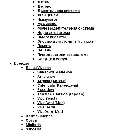
Детям
Детокс
Дыхательная система
Женщинам
Иммунитет
Мужчинам
Мочевыделительная система
Нервная система
Омега кислоты
Опорно-двигательный аппарат
Память
Печень
Пищеварительная система
Сердце и сосуды
Бренды
Линии Vivasan
Эвкалипт Мадейра
Ambiance
Argana (Аргана)
Calendula (Календула)
Rosedew
Tea tree (Чайное дерево)
Viva Beauty
Viva Cool (Men)
Viva Derm
VivaDerm Med
Derma Science
Cosval
Migliorin
SanoTint