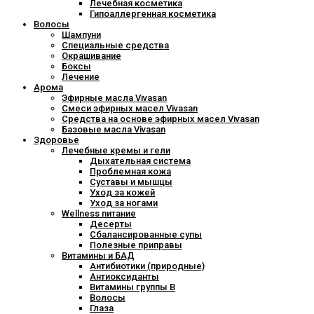
Лечебная косметика
Гипоаллергенная косметика
Волосы
Шампуни
Специальные средства
Окрашивание
Боксы
Лечение
Арома
Эфирные масла Vivasan
Смеси эфирных масел Vivasan
Средства на основе эфирных масел Vivasan
Базовые масла Vivasan
Здоровье
Лечебные кремы и гели
Дыхательная система
Проблемная кожа
Суставы и мышцы
Уход за кожей
Уход за ногами
Wellness питание
Десерты
Сбалансированные супы
Полезные приправы
Витамины и БАД
Антибиотики (природные)
Антиоксиданты
Витамины группы В
Волосы
Глаза