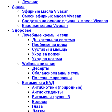
Лечение
Арома
Эфирные масла Vivasan
Смеси эфирных масел Vivasan
Средства на основе эфирных масел Vivasan
Базовые масла Vivasan
Здоровье
Лечебные кремы и гели
Дыхательная система
Проблемная кожа
Суставы и мышцы
Уход за кожей
Уход за ногами
Wellness питание
Десерты
Сбалансированные супы
Полезные приправы
Витамины и БАД
Антибиотики (природные)
Антиоксиданты
Витамины группы В
Волосы
Глаза
Детям