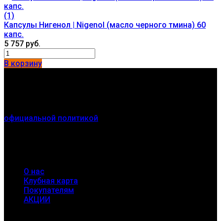
(1)
Капсулы Нигенол | Nigenol (масло черного тмина) 60
капс.
5 757 руб.
В корзину
Контакты
г. Новосибирск
Мы получаем и обрабатываем персональные данные
посетителей нашего сайта в соответствии с
официальной политикой
. Если вы не даете согласия на
обработку своих персональных данных, вам
необходимо покинуть наш сайт.
Разделы
О нас
Клубная карта
Покупателям
АКЦИИ
Соцсети