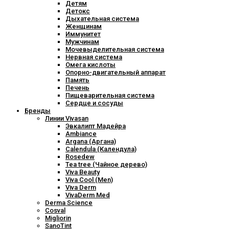
Детям
Детокс
Дыхательная система
Женщинам
Иммунитет
Мужчинам
Мочевыделительная система
Нервная система
Омега кислоты
Опорно-двигательный аппарат
Память
Печень
Пищеварительная система
Сердце и сосуды
Бренды
Линии Vivasan
Эвкалипт Мадейра
Ambiance
Argana (Аргана)
Calendula (Календула)
Rosedew
Tea tree (Чайное дерево)
Viva Beauty
Viva Cool (Men)
Viva Derm
VivaDerm Med
Derma Science
Cosval
Migliorin
SanoTint