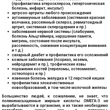
(профилактика атеросклероза, гипертоническая
болезнь, инфаркт, инсульт)
артрозо-артриты любого происхождения
аутоиммунные заболевания (системная красная
волчанка, рассеянный склероз, ревматоидный
артрит, системная склеродермия и пр.)
заболевания нервной системы (слабоумие,
болезнь Альцгеймера, нарушение памяти,
мигрень, состояние после инсульта,
рассеянность, снижение концентрации внимания
и т.д.)
сахарный диабет и профилактика его осложнений
кожные заболевания (псориаз, экзема,
нейродермит и пр.), трофические язвы
поражения костей (переломы, остеомиелит,
остеопороз и пр.)
язвенная болезнь желудка и 12 перстной кишки
профилактика злокачественных
новообразований, в том числе молочной железы
Большинство людей, к сожалению, не знает, что
полиненасыщенные жирные кислоты ОМЕГА-3 не
вырабатываются в организме, и их также необходимо