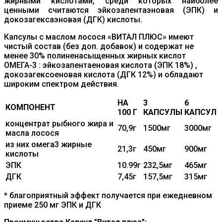
жирными кислотами, среди которых наиболее
ценными считаются эйкозапентаэновая (ЭПК) и
докозагексаэновая (ДГК) кислоты.
Капсулы с маслом лосося «ВИТАЛ ПЛЮС» имеют
чистый состав (без доп. добавок) и
содержат не
менее 30% полиненасыщенных жирных кислот
ОМЕГА-3 : эйкозапентаеновая кислота (ЭПК 18%) ,
докозагексоеновая кислота (ДГК 12%) и обладают
широким спектром действия.
НА
3
6
КОМПОНЕНТ
100 Г
КАПСУЛЫ
КАПСУЛ
концентрат рыбного жира и
70,9г
1500мг
3000мг
масла лосося
из них омега3 жирные
21,3г
450мг
900мг
кислоты
ЭПК
10.99г
232,5мг
465мг
ДГК
7,45г
157,5мг
315мг
* благоприятный эффект получается при ежедневном
приеме 250 мг ЭПК и ДГК