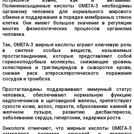
потреблять извне, как и витамины.
Полиненасыщенные кислоты ОМЕГА-3 необходимы
организму человека для нормального жирового
обмена и поддержания в порядке мембранных стенок
клетки. Они имеют большое значение в регуляции
многих физиологических процессов организма
человека.
Так, ОМЕГА-3 жирные кислоты играют ключевую роль
в синтезе особых веществ, называемых
простагландинами, которые представляют собой
гормоноподобные молекулы, снижающие уровень
холестерина и триглицеридов в сыворотке крови,
снижая риск атеросклеротического поражения
сосудов и тромбоза.
Простагландины поддерживают иммунный статус
человека, обеспечивают нормальную функцию
надпочечников и щитовидной железы, препятствуют
сухости кожи, волос, перхоти, образованию камней в
желчном пузыре, развитию дисбактериоза,
заболеванию сердца, гипертонии, задержки роста.
Онкологи отмечают, что жирные кислоты ОМЕГА-3
замедляют развитие опухолей и являются