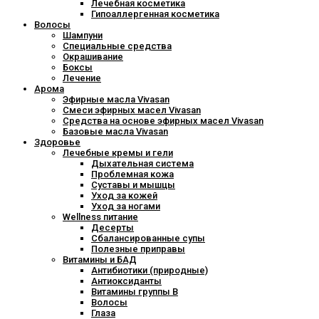
Лечебная косметика
Гипоаллергенная косметика
Волосы
Шампуни
Специальные средства
Окрашивание
Боксы
Лечение
Арома
Эфирные масла Vivasan
Смеси эфирных масел Vivasan
Средства на основе эфирных масел Vivasan
Базовые масла Vivasan
Здоровье
Лечебные кремы и гели
Дыхательная система
Проблемная кожа
Суставы и мышцы
Уход за кожей
Уход за ногами
Wellness питание
Десерты
Сбалансированные супы
Полезные приправы
Витамины и БАД
Антибиотики (природные)
Антиоксиданты
Витамины группы В
Волосы
Глаза