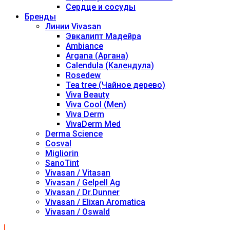
Сердце и сосуды
Бренды
Линии Vivasan
Эвкалипт Мадейра
Ambiance
Argana (Аргана)
Calendula (Календула)
Rosedew
Tea tree (Чайное дерево)
Viva Beauty
Viva Cool (Men)
Viva Derm
VivaDerm Med
Derma Science
Cosval
Migliorin
SanoTint
Vivasan / Vitasan
Vivasan / Gelpell Ag
Vivasan / Dr.Dunner
Vivasan / Elixan Aromatica
Vivasan / Oswald