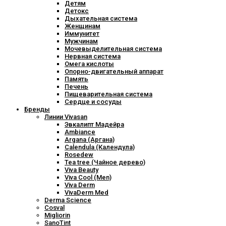
Детям
Детокс
Дыхательная система
Женщинам
Иммунитет
Мужчинам
Мочевыделительная система
Нервная система
Омега кислоты
Опорно-двигательный аппарат
Память
Печень
Пищеварительная система
Сердце и сосуды
Бренды
Линии Vivasan
Эвкалипт Мадейра
Ambiance
Argana (Аргана)
Calendula (Календула)
Rosedew
Tea tree (Чайное дерево)
Viva Beauty
Viva Cool (Men)
Viva Derm
VivaDerm Med
Derma Science
Cosval
Migliorin
SanoTint