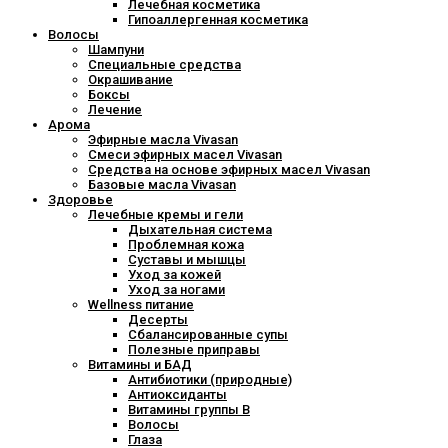
Лечебная косметика
Гипоаллергенная косметика
Волосы
Шампуни
Специальные средства
Окрашивание
Боксы
Лечение
Арома
Эфирные масла Vivasan
Смеси эфирных масел Vivasan
Средства на основе эфирных масел Vivasan
Базовые масла Vivasan
Здоровье
Лечебные кремы и гели
Дыхательная система
Проблемная кожа
Суставы и мышцы
Уход за кожей
Уход за ногами
Wellness питание
Десерты
Сбалансированные супы
Полезные приправы
Витамины и БАД
Антибиотики (природные)
Антиоксиданты
Витамины группы В
Волосы
Глаза