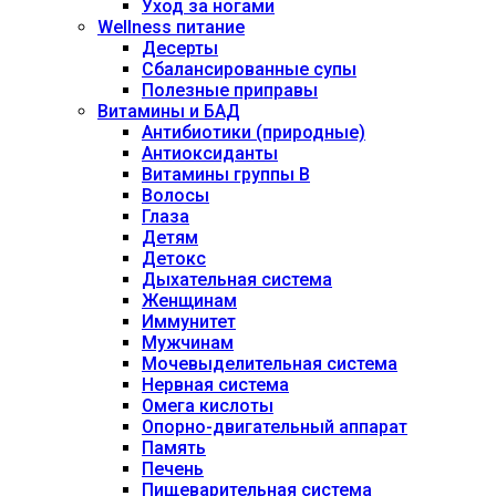
Уход за ногами
Wellness питание
Десерты
Сбалансированные супы
Полезные приправы
Витамины и БАД
Антибиотики (природные)
Антиоксиданты
Витамины группы В
Волосы
Глаза
Детям
Детокс
Дыхательная система
Женщинам
Иммунитет
Мужчинам
Мочевыделительная система
Нервная система
Омега кислоты
Опорно-двигательный аппарат
Память
Печень
Пищеварительная система