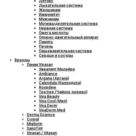
Детокс
Дыхательная система
Женщинам
Иммунитет
Мужчинам
Мочевыделительная система
Нервная система
Омега кислоты
Опорно-двигательный аппарат
Память
Печень
Пищеварительная система
Сердце и сосуды
Бренды
Линии Vivasan
Эвкалипт Мадейра
Ambiance
Argana (Аргана)
Calendula (Календула)
Rosedew
Tea tree (Чайное дерево)
Viva Beauty
Viva Cool (Men)
Viva Derm
VivaDerm Med
Derma Science
Cosval
Migliorin
SanoTint
Vivasan / Vitasan