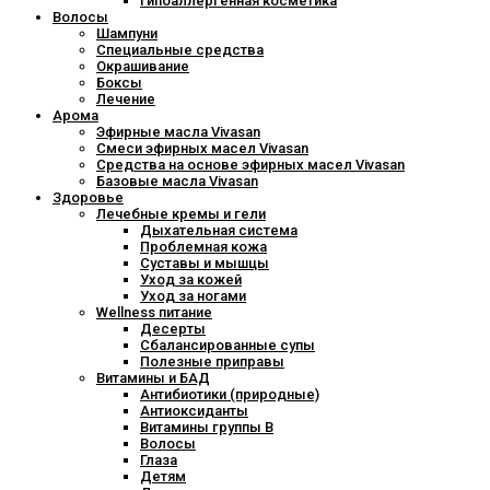
Гипоаллергенная косметика
Волосы
Шампуни
Специальные средства
Окрашивание
Боксы
Лечение
Арома
Эфирные масла Vivasan
Смеси эфирных масел Vivasan
Средства на основе эфирных масел Vivasan
Базовые масла Vivasan
Здоровье
Лечебные кремы и гели
Дыхательная система
Проблемная кожа
Суставы и мышцы
Уход за кожей
Уход за ногами
Wellness питание
Десерты
Сбалансированные супы
Полезные приправы
Витамины и БАД
Антибиотики (природные)
Антиоксиданты
Витамины группы В
Волосы
Глаза
Детям