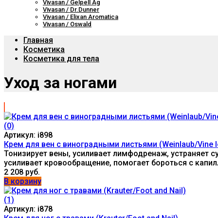
Vivasan / Gelpell Ag
Vivasan / Dr.Dunner
Vivasan / Elixan Aromatica
Vivasan / Oswald
Главная
Косметика
Косметика для тела
Уход за ногами
(0)
Артикул: i898
Крем для вен с виноградными листьями (Weinlaub/Vine l
Тонизирует вены, усиливает лимфодренаж, устраняет су
усиливает кровообращение, помогает бороться с капил
2 208 руб.
В корзину
(1)
Артикул: i878