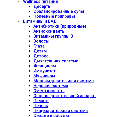
Wellness питание
Десерты
Сбалансированные супы
Полезные приправы
Витамины и БАД
Антибиотики (природные)
Антиоксиданты
Витамины группы В
Волосы
Глаза
Детям
Детокс
Дыхательная система
Женщинам
Иммунитет
Мужчинам
Мочевыделительная система
Нервная система
Омега кислоты
Опорно-двигательный аппарат
Память
Печень
Пищеварительная система
Сердце и сосуды