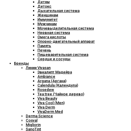
Детям
Детокс
Дыхательная система
Женщинам
Иммунитет
Мужчинам
Мочевыделительная система
Нервная система
Омега кислоты
Опорно-двигательный аппарат
Память
Печень
Пищеварительная система
Сердце и сосуды
Бренды
Линии Vivasan
Эвкалипт Мадейра
Ambiance
Argana (Аргана)
Calendula (Календула)
Rosedew
Tea tree (Чайное дерево)
Viva Beauty
Viva Cool (Men)
Viva Derm
VivaDerm Med
Derma Science
Cosval
Migliorin
SanoTint