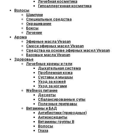
Лечебная косметика
Гипоаллергенная косметика
Волосы
Шампуни
Специальные средства
Окрашивание
Боксы
Лечение
Арома
Эфирные масла Vivasan
Смеси эфирных масел Vivasan
Средства на основе эфирных масел Vivasan
Базовые масла Vivasan
Здоровье
Лечебные кремы и гели
Дыхательная система
Проблемная кожа
Суставы и мышцы
Уход за кожей
Уход за ногами
Wellness питание
Десерты
Сбалансированные супы
Полезные приправы
Витамины и БАД
Антибиотики (природные)
Антиоксиданты
Витамины группы В
Волосы
Глаза