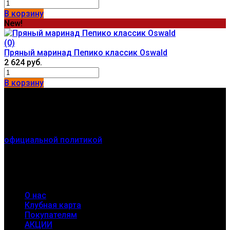
В корзину
New!
(0)
Пряный маринад Пепико классик Oswald
2 624 руб.
В корзину
Контакты
г. Новосибирск
Мы получаем и обрабатываем персональные данные
посетителей нашего сайта в соответствии с
официальной политикой
. Если вы не даете согласия на
обработку своих персональных данных, вам
необходимо покинуть наш сайт.
Разделы
О нас
Клубная карта
Покупателям
АКЦИИ