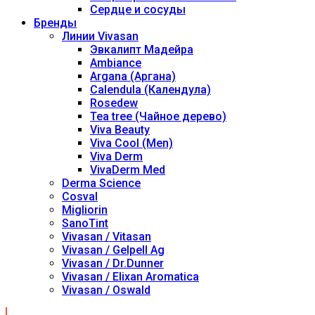
Сердце и сосуды
Бренды
Линии Vivasan
Эвкалипт Мадейра
Ambiance
Argana (Аргана)
Calendula (Календула)
Rosedew
Tea tree (Чайное дерево)
Viva Beauty
Viva Cool (Men)
Viva Derm
VivaDerm Med
Derma Science
Cosval
Migliorin
SanoTint
Vivasan / Vitasan
Vivasan / Gelpell Ag
Vivasan / Dr.Dunner
Vivasan / Elixan Aromatica
Vivasan / Oswald