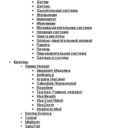
Детям
Детокс
Дыхательная система
Женщинам
Иммунитет
Мужчинам
Мочевыделительная система
Нервная система
Омега кислоты
Опорно-двигательный аппарат
Память
Печень
Пищеварительная система
Сердце и сосуды
Бренды
Линии Vivasan
Эвкалипт Мадейра
Ambiance
Argana (Аргана)
Calendula (Календула)
Rosedew
Tea tree (Чайное дерево)
Viva Beauty
Viva Cool (Men)
Viva Derm
VivaDerm Med
Derma Science
Cosval
Migliorin
SanoTint