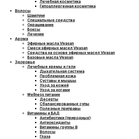
Лечебная косметика
Гипоаллергенная косметика
Волосы
Шампуни
Специальные средства
Окрашивание
Боксы
Лечение
Арома
Эфирные масла Vivasan
Смеси эфирных масел Vivasan
Средства на основе эфирных масел Vivasan
Базовые масла Vivasan
Здоровье
Лечебные кремы и гели
Дыхательная система
Проблемная кожа
Суставы и мышцы
Уход за кожей
Уход за ногами
Wellness питание
Десерты
Сбалансированные супы
Полезные приправы
Витамины и БАД
Антибиотики (природные)
Антиоксиданты
Витамины группы В
Волосы
Глаза