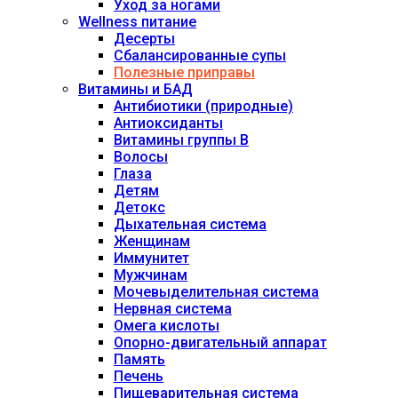
Уход за ногами
Wellness питание
Десерты
Сбалансированные супы
Полезные приправы
Витамины и БАД
Антибиотики (природные)
Антиоксиданты
Витамины группы В
Волосы
Глаза
Детям
Детокс
Дыхательная система
Женщинам
Иммунитет
Мужчинам
Мочевыделительная система
Нервная система
Омега кислоты
Опорно-двигательный аппарат
Память
Печень
Пищеварительная система