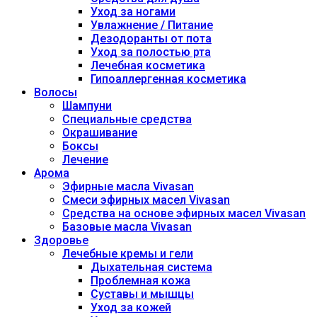
Уход за ногами
Увлажнение / Питание
Дезодоранты от пота
Уход за полостью рта
Лечебная косметика
Гипоаллергенная косметика
Волосы
Шампуни
Специальные средства
Окрашивание
Боксы
Лечение
Арома
Эфирные масла Vivasan
Смеси эфирных масел Vivasan
Средства на основе эфирных масел Vivasan
Базовые масла Vivasan
Здоровье
Лечебные кремы и гели
Дыхательная система
Проблемная кожа
Суставы и мышцы
Уход за кожей