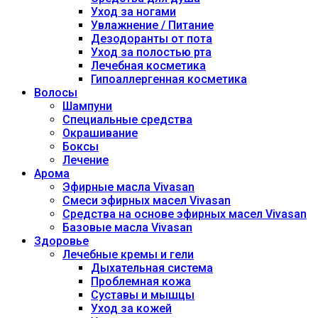
Уход за ногами
Увлажнение / Питание
Дезодоранты от пота
Уход за полостью рта
Лечебная косметика
Гипоаллергенная косметика
Волосы
Шампуни
Специальные средства
Окрашивание
Боксы
Лечение
Арома
Эфирные масла Vivasan
Смеси эфирных масел Vivasan
Средства на основе эфирных масел Vivasan
Базовые масла Vivasan
Здоровье
Лечебные кремы и гели
Дыхательная система
Проблемная кожа
Суставы и мышцы
Уход за кожей