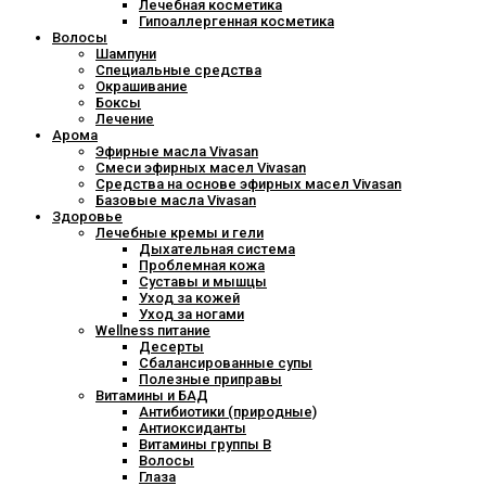
Лечебная косметика
Гипоаллергенная косметика
Волосы
Шампуни
Специальные средства
Окрашивание
Боксы
Лечение
Арома
Эфирные масла Vivasan
Смеси эфирных масел Vivasan
Средства на основе эфирных масел Vivasan
Базовые масла Vivasan
Здоровье
Лечебные кремы и гели
Дыхательная система
Проблемная кожа
Суставы и мышцы
Уход за кожей
Уход за ногами
Wellness питание
Десерты
Сбалансированные супы
Полезные приправы
Витамины и БАД
Антибиотики (природные)
Антиоксиданты
Витамины группы В
Волосы
Глаза