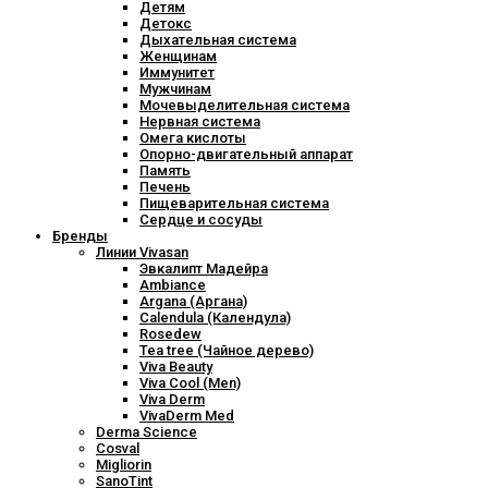
Детям
Детокс
Дыхательная система
Женщинам
Иммунитет
Мужчинам
Мочевыделительная система
Нервная система
Омега кислоты
Опорно-двигательный аппарат
Память
Печень
Пищеварительная система
Сердце и сосуды
Бренды
Линии Vivasan
Эвкалипт Мадейра
Ambiance
Argana (Аргана)
Calendula (Календула)
Rosedew
Tea tree (Чайное дерево)
Viva Beauty
Viva Cool (Men)
Viva Derm
VivaDerm Med
Derma Science
Cosval
Migliorin
SanoTint