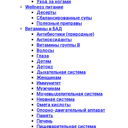
Уход за ногами
Wellness питание
Десерты
Сбалансированные супы
Полезные приправы
Витамины и БАД
Антибиотики (природные)
Антиоксиданты
Витамины группы В
Волосы
Глаза
Детям
Детокс
Дыхательная система
Женщинам
Иммунитет
Мужчинам
Мочевыделительная система
Нервная система
Омега кислоты
Опорно-двигательный аппарат
Память
Печень
Пищеварительная система