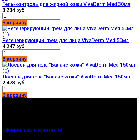
Гель-контроль для жирной кожи VivaDerm Med 30мл
3 234 руб.
В корзину
(1)
Регенерирующий крем для лица VivaDerm Med 50мл
4 247 руб.
В корзину
(0)
Лосьон для тела "Баланс кожи" VivaDerm Med 150мл
2 478 руб.
В корзину
Контакты
г. Новосибирск
Мы получаем и обрабатываем персональные данные
посетителей нашего сайта в соответствии с
официальной политикой
. Если вы не даете согласия на
обработку своих персональных данных, вам