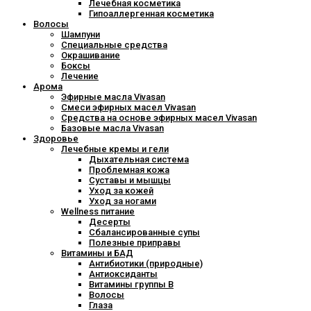
Лечебная косметика
Гипоаллергенная косметика
Волосы
Шампуни
Специальные средства
Окрашивание
Боксы
Лечение
Арома
Эфирные масла Vivasan
Смеси эфирных масел Vivasan
Средства на основе эфирных масел Vivasan
Базовые масла Vivasan
Здоровье
Лечебные кремы и гели
Дыхательная система
Проблемная кожа
Суставы и мышцы
Уход за кожей
Уход за ногами
Wellness питание
Десерты
Сбалансированные супы
Полезные приправы
Витамины и БАД
Антибиотики (природные)
Антиоксиданты
Витамины группы В
Волосы
Глаза