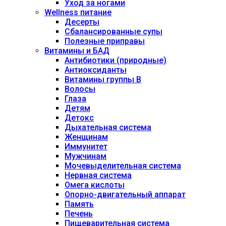
Уход за ногами
Wellness питание
Десерты
Сбалансированные супы
Полезные приправы
Витамины и БАД
Антибиотики (природные)
Антиоксиданты
Витамины группы В
Волосы
Глаза
Детям
Детокс
Дыхательная система
Женщинам
Иммунитет
Мужчинам
Мочевыделительная система
Нервная система
Омега кислоты
Опорно-двигательный аппарат
Память
Печень
Пищеварительная система