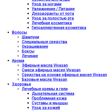
Уход за ногами
Увлажнение / Питание
Дезодоранты от пота
Уход за полостью рта
Лечебная косметика
Гипоаллергенная косметика
Волосы
Шампуни
Специальные средства
Окрашивание
Боксы
Лечение
Арома
Эфирные масла Vivasan
Смеси эфирных масел Vivasan
Средства на основе эфирных масел Vivasan
Базовые масла Vivasan
Здоровье
Лечебные кремы и гели
Дыхательная система
Проблемная кожа
Суставы и мышцы
Уход за кожей