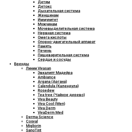
Детям
Детокс
Дыхательная система
Женщинам
Иммунитет
Мужчинам
Мочевыделительная система
Нервная система
Омега кислоты
Опорно-двигательный аппарат
Память
Печень
Пищеварительная система
Сердце и сосуды
Бренды
Линии Vivasan
Эвкалипт Мадейра
Ambiance
Argana (Аргана)
Calendula (Календула)
Rosedew
Tea tree (Чайное дерево)
Viva Beauty
Viva Cool (Men)
Viva Derm
VivaDerm Med
Derma Science
Cosval
Migliorin
SanoTint