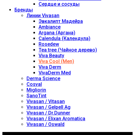
Сердце и сосуды
Бренды
Линии Vivasan
Эвкалипт Мадейра
Ambiance
Argana (Аргана)
Calendula (Календула)
Rosedew
Tea tree (Чайное дерево)
Viva Beauty
Viva Cool (Men)
Viva Derm
VivaDerm Med
Derma Science
Cosval
Migliorin
SanoTint
Vivasan / Vitasan
Vivasan / Gelpell Ag
Vivasan / Dr.Dunner
Vivasan / Elixan Aromatica
Vivasan / Oswald
Контакты